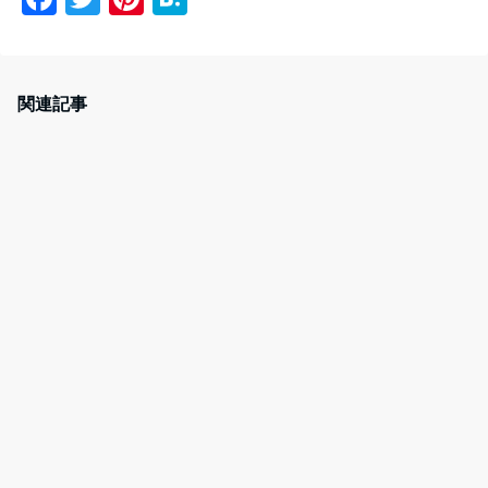
a
w
nt
at
c
itt
er
e
e
er
e
n
関連記事
b
st
a
o
o
k