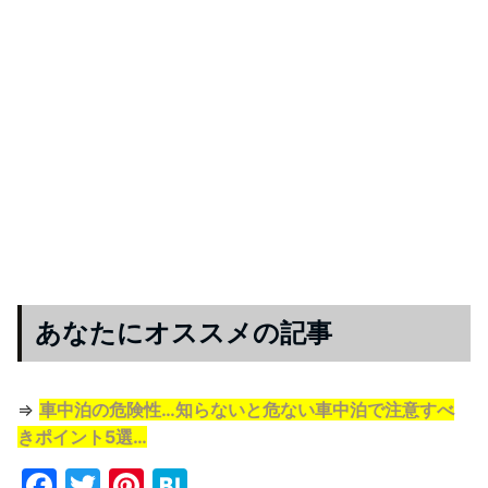
あなたにオススメの記事
⇒
車中泊の危険性…知らないと危ない車中泊で注意すべ
きポイント5選…
F
T
Pi
H