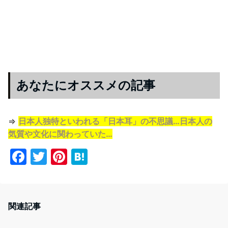
あなたにオススメの記事
⇒
日本人独特といわれる「日本耳」の不思議…日本人の
気質や文化に関わっていた…
F
T
Pi
H
a
w
nt
at
c
itt
er
e
e
er
e
n
関連記事
b
st
a