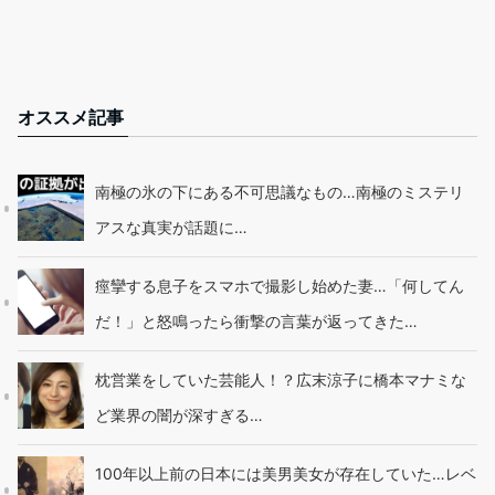
オススメ記事
南極の氷の下にある不可思議なもの…南極のミステリ
アスな真実が話題に…
痙攣する息子をスマホで撮影し始めた妻…「何してん
だ！」と怒鳴ったら衝撃の言葉が返ってきた…
枕営業をしていた芸能人！？広末涼子に橋本マナミな
ど業界の闇が深すぎる…
100年以上前の日本には美男美女が存在していた…レベ