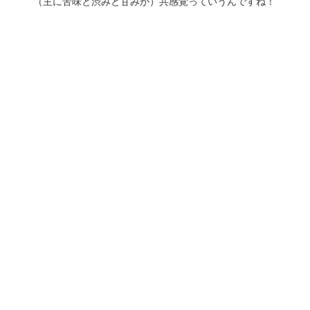
（主に苦味と渋みと甘みが）共感覚っていうんですね！