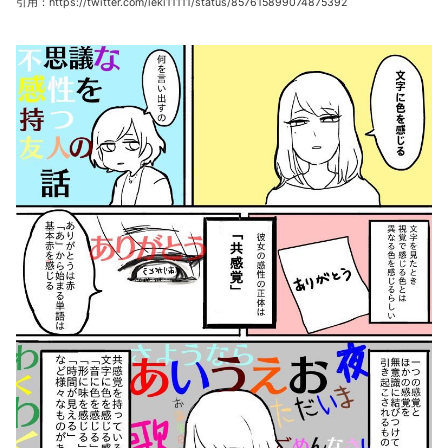
引用：https://twitter.com/ieki11111/status/857615899074875392