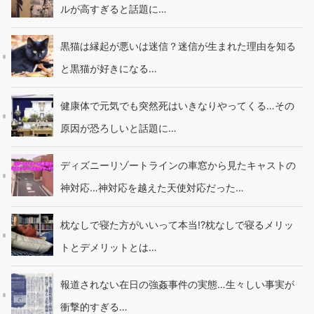
ルが高すぎると話題に…
黒猫は縁起が悪いは迷信？迷信が生まれた理由を知る
と黒猫が好きになる…
健康体で元気でも突然死はいきなりやってくる…その
原因が恐ろしいと話題に…
ディズニーリゾートラインの車窓から見たキャストの
神対応…神対応を越えた天使対応だった…
枕なしで寝た方がいいって本当!?枕なしで寝るメリッ
トとデメリットとは…
報道されない在日の強姦事件の実態…生々しい事実が
衝撃的すぎる…