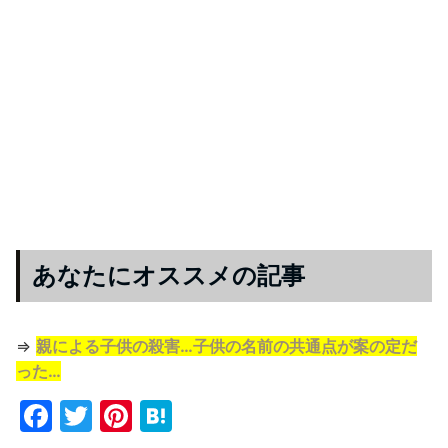
あなたにオススメの記事
⇒
親による子供の殺害…子供の名前の共通点が案の定だ
った…
F
T
Pi
H
a
w
nt
at