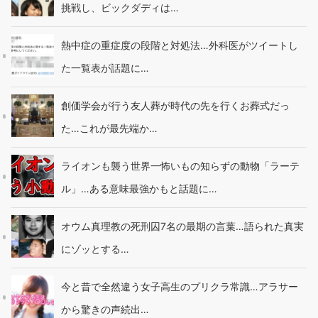
挑戦し、ビックダディは…
熱中症の重症度の段階と対処法…外科医がツイートし
た一覧表が話題に…
創価学会が行う友人葬が時代の先を行くお葬式だっ
た…これが最先端か…
ライオンも襲う世界一怖いもの知らずの動物「ラーテ
ル」…ある意味最強かもと話題に…
オウム真理教の死刑囚7名の最期の言葉…語られた真実
にゾッとする…
今と昔で全然違う女子高生のプリクラ常識…アラサー
から驚きの声続出…