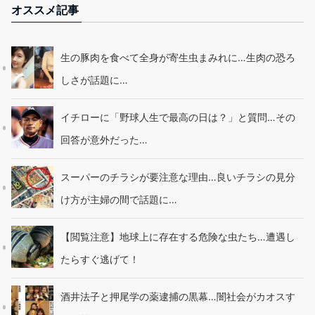
オススメ記事
生の豚肉を食べて全身が寄生虫まみれに…生肉の恐ろ
しさが話題に…
イチローに「野球人生で最高の日は？」と質問…その
回答が意外だった…
スーパーのチラシが要注意な理由…良いチラシの見分
け方が主婦の間で話題に…
【閲覧注意】地球上に存在する危険な虫たち…遭遇し
たらすぐ逃げて！
酒井法子と押尾学の薬逮捕の黒幕…闇社会がカオスす