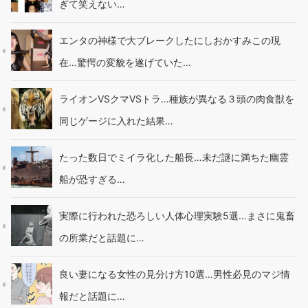
ぎて笑えない…
エンタの神様で大ブレークしたにしおかすみこの現
在…驚愕の変貌を遂げていた…
ライオンVSクマVSトラ…種族が異なる３頭の肉食獣を
同じゲージに入れた結果…
たった数日でミイラ化した船長…未だ謎に満ちた幽霊
船が恐すぎる…
実際に行われた恐ろしい人体心理実験5選…まさに鬼畜
の所業だと話題に…
良い妻になる女性の見分け方10選…男性必見のマジ情
報だと話題に…