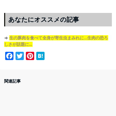
あなたにオススメの記事
⇒
生の豚肉を食べて全身が寄生虫まみれに…生肉の恐ろ
しさが話題に…
F
T
Pi
H
a
w
nt
at
c
itt
er
e
e
er
e
n
関連記事
b
st
a
o
o
k