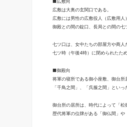
■広敷向
広敷は大奥の玄関口である。
広敷には男性の広敷役人（広敷用人
御殿との間の錠口、長局との間の七
七ツ口は、女中たちの部屋方や商人
七ツ時（午後4時）に閉められたた
■御殿向
将軍の寝所である御小座敷、御台所
「千鳥之間」、「呉服之間」といっ
御台所の居所は、時代によって「松
歴代将軍の位牌がある「御仏間」や