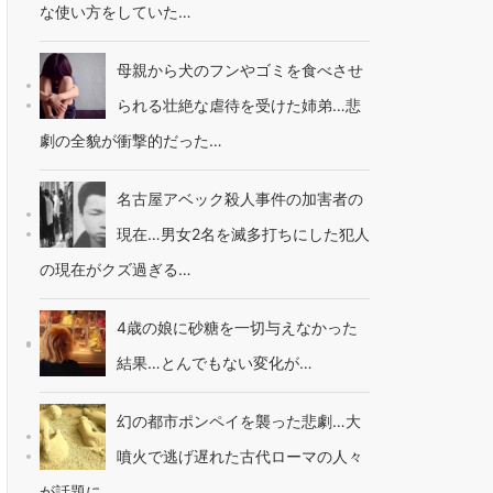
な使い方をしていた…
母親から犬のフンやゴミを食べさせ
られる壮絶な虐待を受けた姉弟…悲
劇の全貌が衝撃的だった…
名古屋アベック殺人事件の加害者の
現在…男女2名を滅多打ちにした犯人
の現在がクズ過ぎる…
4歳の娘に砂糖を一切与えなかった
結果…とんでもない変化が…
幻の都市ポンペイを襲った悲劇…大
噴火で逃げ遅れた古代ローマの人々
が話題に…