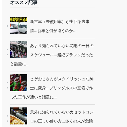
オススメ記事
新古車（未使用車）が出回る裏事
情…新車と何が違うのか…
あまり知られていない花魁の一日の
スケジュール…超絶ブラックだった
と話題に…
ヒゲおじさんがスタイリッシュな紳
士に変身…プリングルスの空箱で作
った工作が凄いと話題に…
意外に知られていないカセットコン
ロの正しい使い方…多くの人が危険