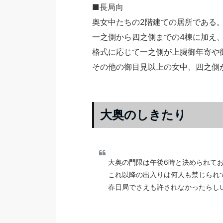
■長局向
奥女中たちの2階建ての居所である
一之側から四之側までの4棟に加え
格式に応じて一之側が上臈御年寄や
その他の御目見以上の女中、四之側
大奥のしきたり
大奥の門限は午後6時と決められて
これ以降の出入りは何人も禁じられ
春日局でさえも許されなかったらし