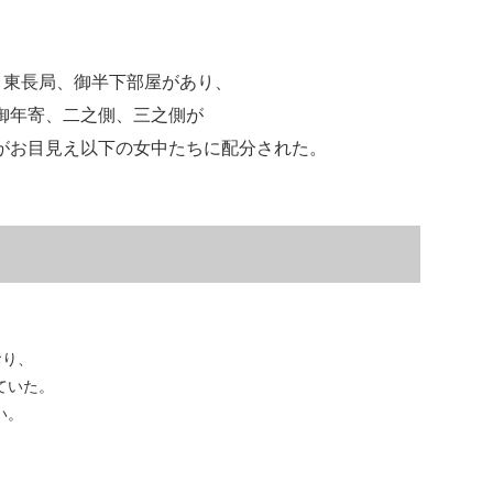
。
、東長局、御半下部屋があり、
御年寄、二之側、三之側が
がお目見え以下の女中たちに配分された。
おり、
ていた。
い。