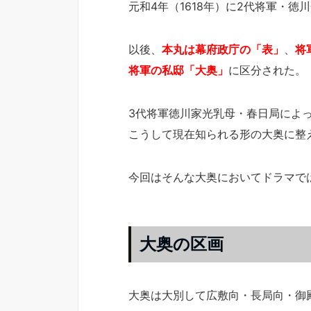
元和4年（1618年）に2代将軍・
以後、
本丸は幕府政庁の「表」
、
将
将軍の私邸「大奥」
に区分された。
3代将軍徳川家光乳母・春日局によ
こうして現在知られる形の大奥に整
今回はそんな大奥においてドラマで
大奥の区画
大奥は大別して広敷向・長局向・御