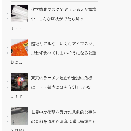
化学繊維マスクでヤラレる人が激増
中…こんな症状がでたら疑っ
て・・・
超絶リアルな「いくらアイマスク」
思わず食べてしまいそうになると話
題に…
東京のラーメン屋台が全滅の危機
に・・・都内にはもう3軒しかな
い！？
世界中が衝撃を受けた悲劇的な事件
の直前を収めた写真10選…衝撃的だ
と話題に…