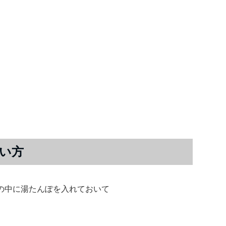
い方
の中に湯たんぽを入れておいて
。