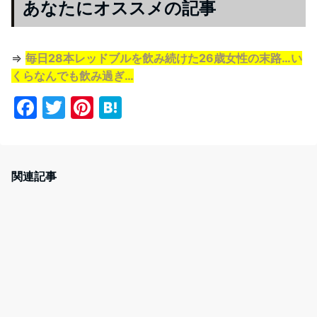
あなたにオススメの記事
⇒
毎日28本レッドブルを飲み続けた26歳女性の末路…い
くらなんでも飲み過ぎ…
F
T
Pi
H
a
w
nt
at
c
itt
er
e
e
er
e
n
関連記事
b
st
a
o
o
k