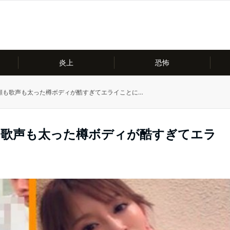
炎上
恐怖
顔も歌声も太った樽ボディが酷すぎてエライことに…
も歌声も太った樽ボディが酷すぎてエラ