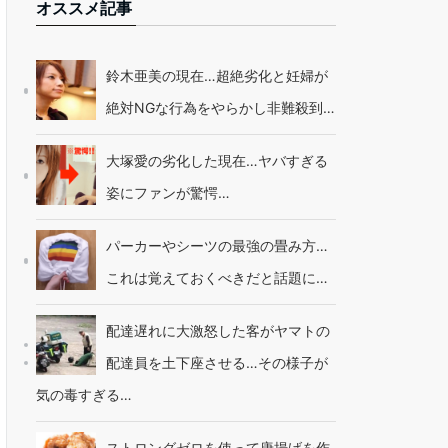
オススメ記事
鈴木亜美の現在…超絶劣化と妊婦が
絶対NGな行為をやらかし非難殺到…
大塚愛の劣化した現在…ヤバすぎる
姿にファンが驚愕…
パーカーやシーツの最強の畳み方…
これは覚えておくべきだと話題に…
配達遅れに大激怒した客がヤマトの
配達員を土下座させる…その様子が
気の毒すぎる…
ストロングゼロを使って唐揚げを作