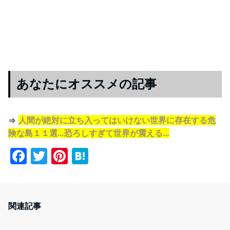
あなたにオススメの記事
⇒
人間が絶対に立ち入ってはいけない世界に存在する危
険な島１１選…恐ろしすぎて世界が震える…
F
T
Pi
H
a
w
nt
at
c
itt
er
e
e
er
e
n
関連記事
b
st
a