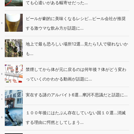
ても心遣いがある幅寄せだった…
ビールが劇的に美味くなるレシピ…ビール会社が推奨
する激ウマな飲み方が話題に…
地上で最も恐ろしい場所12選…見たら1人で寝れないか
も…
禁煙してから体が元に戻るのは何年後？体がどう変わ
っていくのかわかる動画が話題に…
実在する謎のアルバイト6選…摩訶不思議だと話題に…
１００年後にはたぶん存在していない国１０選…消滅
する理由に愕然としてしまう…