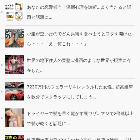
あなたの恋愛傾向・深層心理を診断…よく当たると話
題と話題に…
小腹が空いたのでどん兵衛を食べようとフタを開けた
ら・・・「え、何これ・・・」
世界の地下住人の実態…漫画のような世界が現実に存
在した…
7230万円のフェラーリをレンタルした女性…超高級車
を数分でスクラップにしてしまう…
ドライヤーで髪を早く乾かす裏ワザ…マジで2倍速以上
で髪が乾くと話題に…
洗車機は車が傷がつくのか？手洗い洗車と比較、メリ