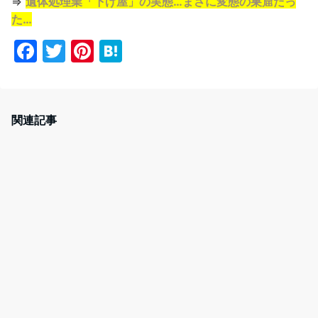
⇒
遺体処理業「下げ屋」の実態…まさに変態の巣窟だっ
た…
F
T
Pi
H
a
w
nt
at
c
itt
er
e
e
er
e
n
関連記事
b
st
a
o
o
k