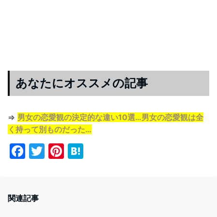
あなたにオススメの記事
⇒
男女の恋愛観の決定的な違い10選…男女の恋愛観は全
く持って別ものだった…
F
T
Pi
H
a
w
nt
at
c
itt
er
e
e
er
e
n
関連記事
b
st
a