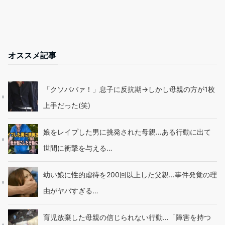
オススメ記事
「クソババァ！」息子に反抗期→しかし母親の方が1枚
上手だった(笑)
娘をレイプした男に挑発された母親…ある行動に出て
世間に衝撃を与える…
幼い娘に性的虐待を200回以上した父親…事件発覚の理
由がヤバすぎる…
育児放棄した母親の信じられない行動…「障害を持つ