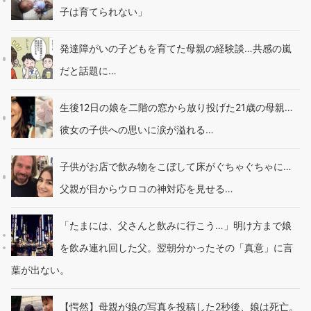
子は育てられない」
発達障がいの子どもを育てた母親の経験談…共感の嵐
だと話題に…
生後12日の娘を二階の窓から放り投げた21歳の母親…
彼女の子供への思いに涙が溢れる…
子供がお店で飲み物をこぼして床がぐちゃぐちゃに…
父親が目からウロコの神対応を見せる…
「たまには、父さんと飲みに行こう…」明け方まで娘
を飲み連れ回した父。翌朝分かったその「真意」に言
葉が出ない。
【愕然】母親が娘の写真を投稿した2秒後、娘は死亡。