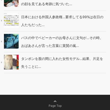
の顔を見てある奇跡に気づいた…
日本における外国人参政権…要求してる99%は在日の
人たちだった…
バスの中でベビーカーのお母さんに文句が…その時、
おばあさんが言った言葉に賞賛の嵐…
タンポンを股の間に入れた女性モデル…結果、片足を
失うことに…
Page Top