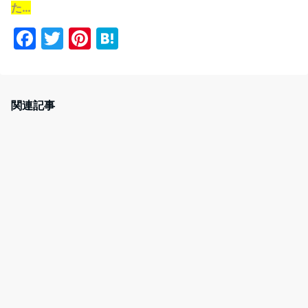
た…
F
T
Pi
H
a
w
nt
at
c
itt
er
e
e
er
e
n
関連記事
b
st
a
o
o
k