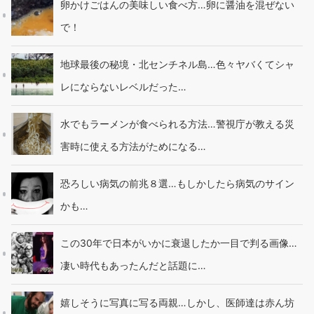
卵かけごはんの美味しい食べ方…卵に醤油を混ぜない
で！
地球最後の秘境・北センチネル島…色々ヤバくてシャ
レにならないレベルだった…
水でもラーメンが食べられる方法…警視庁が教える災
害時に使える方法がためになる…
恐ろしい病気の前兆８選…もしかしたら病気のサイン
かも…
この30年で日本がいかに衰退したか一目で判る画像…
凄い時代もあったんだと話題に…
嬉しそうに写真に写る両親…しかし、医師達は赤ん坊