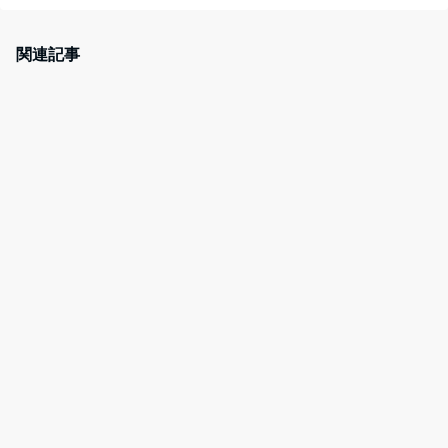
c
itt
er
e
e
er
e
n
関連記事
b
st
a
o
o
k