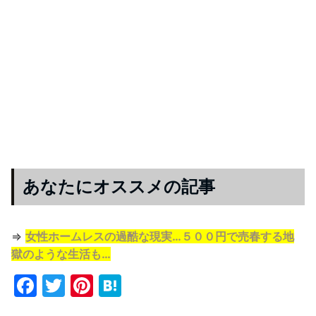
あなたにオススメの記事
⇒
女性ホームレスの過酷な現実…５００円で売春する地
獄のような生活も…
F
T
Pi
H
a
w
nt
at