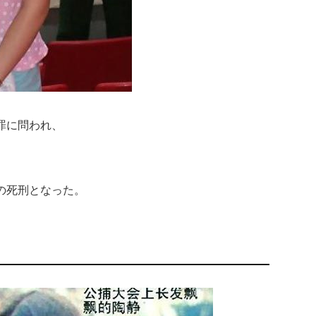
罪に問われ、
。
の死刑となった。