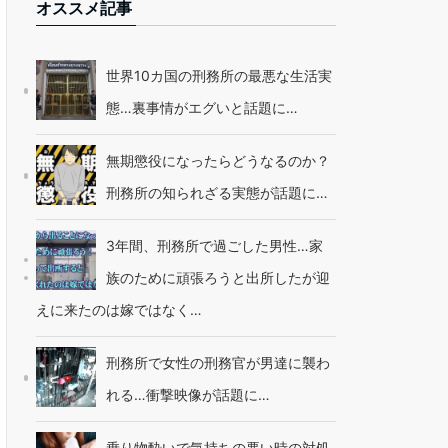
オススメ記事
世界10カ国の刑務所の最悪な生活実
態…裏事情がエグいと話題に…
無期懲役になったらどうなるのか？
刑務所の知られざる実態が話題に…
3年間、刑務所で過ごした男性…家
族のために頑張ろうと出所したが迎
えに来たのは嫁ではなく…
刑務所で女性の刑務官が男達に襲わ
れる…衝撃映像が話題に…
乗り物酔いで気持ちの悪い時の対処