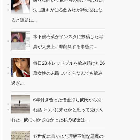
法…誰もが知る飲み物が特効薬にな
ると話題に…
木下優樹菜がインスタに投稿した写
真が大炎上…即削除する事態に…
毎日28本レッドブルを飲み続けた26
歳女性の末路…いくらなんでも飲み
過ぎ…
6年付き合った借金持ち彼氏から別
れ話→ついに来たかと思って受け入
れた…彼に明かさなかった私の秘密は…
17世紀に書かれた理解不能な悪魔の