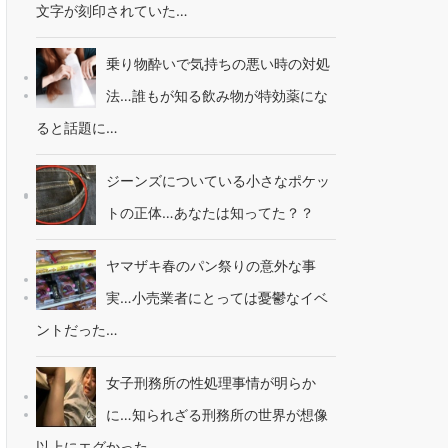
文字が刻印されていた…
乗り物酔いで気持ちの悪い時の対処
法…誰もが知る飲み物が特効薬にな
ると話題に…
ジーンズについている小さなポケッ
トの正体…あなたは知ってた？？
ヤマザキ春のパン祭りの意外な事
実…小売業者にとっては憂鬱なイベ
ントだった…
女子刑務所の性処理事情が明らか
に…知られざる刑務所の世界が想像
以上にエグかった…