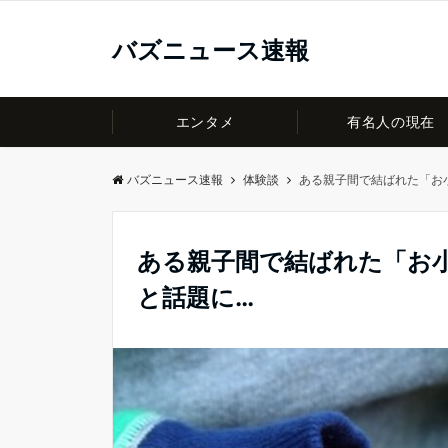
バズニュース速報
エンタメ
有名人の現在
バズニュース速報
体験談
ある親子間で結ばれた「お
ある親子間で結ばれた「お
と話題に…