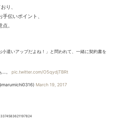
ており、
お手伝いポイント、
意点。
お小遣いアップだよね！」と問われて、一緒に契約書を
ぁ…。
pic.twitter.com/O5qydjTBRt
umichi0316)
March 19, 2017
843374583621197824