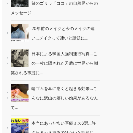
跡のゴリラ「ココ」の自然界からの
メッセージ…
20年前のメイクと今のメイクの違
い…メイクって凄いと話題に…
日本による韓国人強制連行写真…こ
の一枚に隠された矛盾に世界から嘲
笑される事態に…
輪ゴムを耳に巻くと起きる効果…こ
んなに沢山の嬉しい効果があるなん
て…
本当にあった怖い医療ミス6選…許
されるべき行為ではないと話題に…