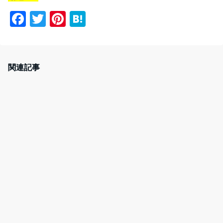
F
T
Pi
H
a
w
nt
at
c
itt
er
e
e
er
e
n
関連記事
b
st
a
o
o
k