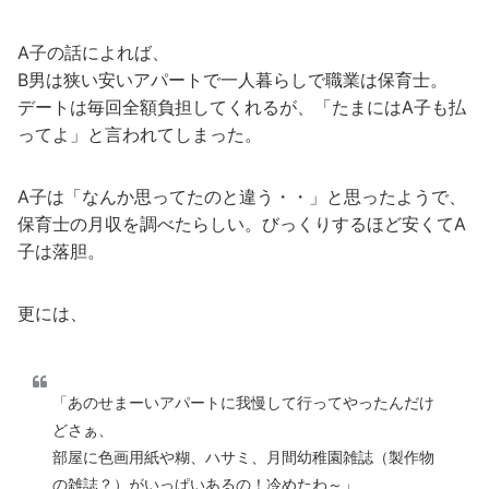
A子の話によれば、
B男は狭い安いアパートで一人暮らしで職業は保育士。
デートは毎回全額負担してくれるが、「たまにはA子も払
ってよ」と言われてしまった。
A子は「なんか思ってたのと違う・・」と思ったようで、
保育士の月収を調べたらしい。びっくりするほど安くてA
子は落胆。
更には、
「あのせまーいアパートに我慢して行ってやったんだけ
どさぁ、
部屋に色画用紙や糊、ハサミ、月間幼稚園雑誌（製作物
の雑誌？）がいっぱいあるの！冷めたわ～」