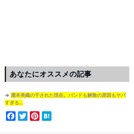
あなたにオススメの記事
⇒
瀧本美織の干された現在。バンドも解散の原因もヤバ
すぎる…
F
T
Pi
H
a
w
nt
at