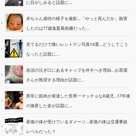
に目がしみると話題に…
赤ちゃん虐待の様子を撮影…「やっと死んだか」殺害
したのは17歳鬼畜風俗嬢だった…
見てるだけで痛いレントゲン写真14選…どうしてこう
なったと話題に…
急須の注ぎ口にあるキャップを外すべき理由…お茶屋
さんが推奨する理由が話題に…
異常に筋肉が発達した世界一マッチョな8歳児…17年後
の激変した姿が話題に…
産後の体が受けているダメージ…産後の体は交通事故
レベルだった？