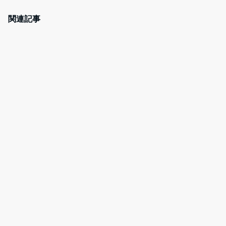
c
itt
er
e
e
er
e
n
関連記事
b
st
a
o
o
k