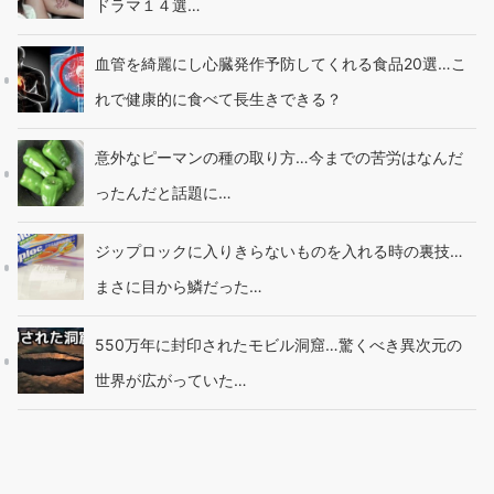
ドラマ１４選…
血管を綺麗にし心臓発作予防してくれる食品20選…こ
れで健康的に食べて長生きできる？
意外なピーマンの種の取り方…今までの苦労はなんだ
ったんだと話題に…
ジップロックに入りきらないものを入れる時の裏技…
まさに目から鱗だった…
550万年に封印されたモビル洞窟…驚くべき異次元の
世界が広がっていた…