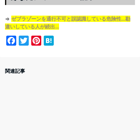
⇒
ゼブラゾーンを通行不可と誤認識している危険性…勘
違いしている人が続出…
F
T
Pi
H
a
w
nt
at
c
itt
er
e
e
er
e
n
関連記事
b
st
a
o
o
k