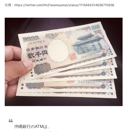
引用：https://twitter.com/fm21wannuumui/status/1115494314656710656
沖縄銀行のATMは、