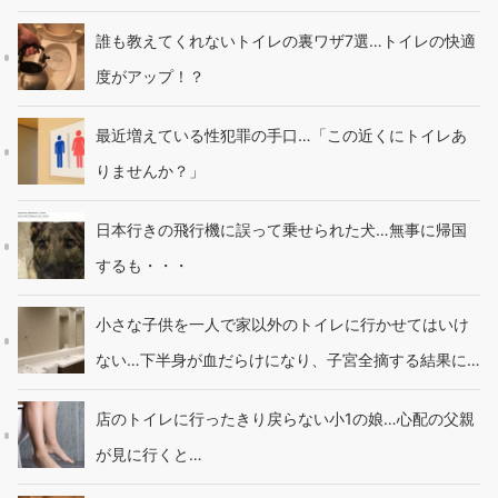
誰も教えてくれないトイレの裏ワザ7選…トイレの快適
度がアップ！？
最近増えている性犯罪の手口…「この近くにトイレあ
りませんか？」
日本行きの飛行機に誤って乗せられた犬…無事に帰国
するも・・・
小さな子供を一人で家以外のトイレに行かせてはいけ
ない…下半身が血だらけになり、子宮全摘する結果に…
店のトイレに行ったきり戻らない小1の娘…心配の父親
が見に行くと…