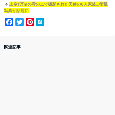
⇒
上空1万mの雲の上で撮影された天使の6人家族…衝撃
写真が話題に
F
T
Pi
H
a
w
nt
at
c
itt
er
e
e
er
e
n
関連記事
b
st
a
o
o
k