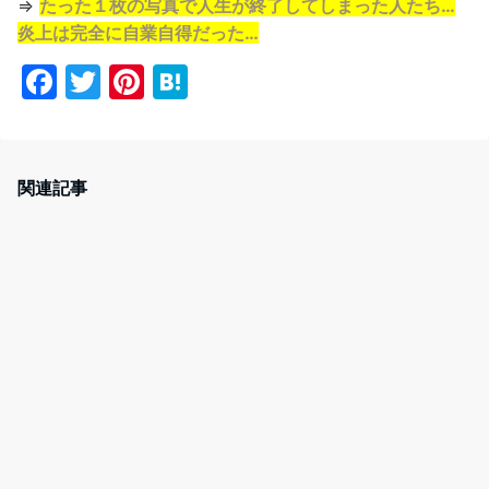
⇒
たった１枚の写真で人生が終了してしまった人たち…
炎上は完全に自業自得だった…
F
T
Pi
H
a
w
nt
at
c
itt
er
e
e
er
e
n
関連記事
b
st
a
o
o
k