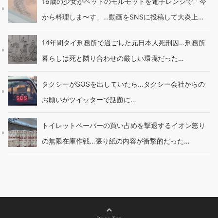
16歳の少女がペットのモルモットを電子レンジで「今
から料理しま〜す」…動画をSNSに投稿して大炎上…
14年間タイ刑務所で過ごした元日本人死刑囚…刑務所
暮らしは死と隣り合わせの厳しい環境だった…
タクシーがSOSを出していたら…タクシー会社からの
お願いがツイッターで話題に…
トイレットペーパーの買い占めを撃退するイオン怒り
の無限在庫作戦…張り紙の内容が衝撃的だった…