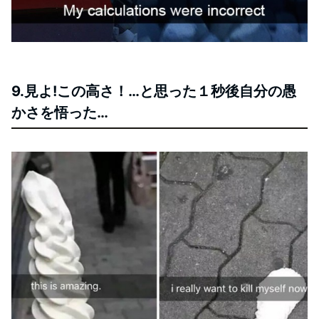
9.見よ!この高さ！…と思った１秒後自分の愚
かさを悟った…