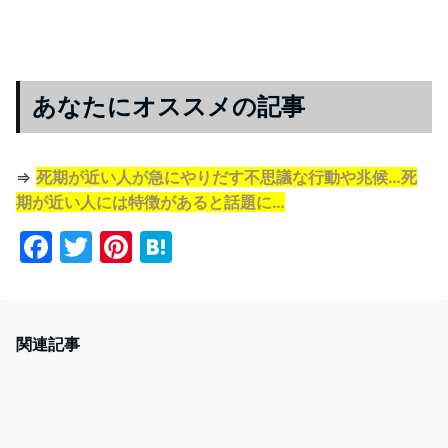
あなたにオススメの記事
⇒
死期が近い人が急にやりだす不思議な行動や兆候…死
期が近い人には特徴があると話題に…
F
T
Pi
H
a
w
nt
at
c
itt
er
e
e
er
e
n
関連記事
b
st
a
o
o