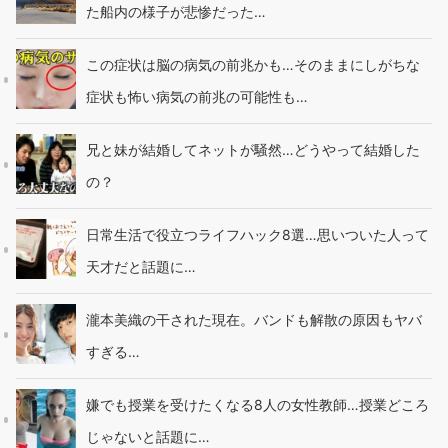
た船内の様子が悲惨だった…
この症状は脳の病気の前兆かも…そのままにしがちな
症状も怖い病気の前兆の可能性も…
兄と妹が結婚してネットが騒然…どうやって結婚した
の？
日常生活で役立つライフハック8選…思いついた人って
天才だと話題に…
瀧本美織の干された現在。バンドも解散の原因もヤバ
すぎる…
嫌でも授業を受けたくなる8人の女性教師…授業どころ
じゃないと話題に…