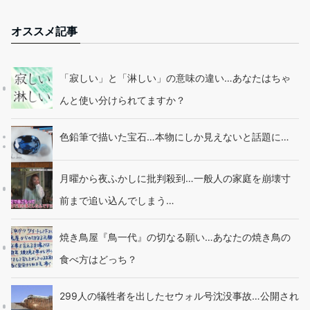
オススメ記事
「寂しい」と「淋しい」の意味の違い…あなたはちゃ
んと使い分けられてますか？
色鉛筆で描いた宝石…本物にしか見えないと話題に…
月曜から夜ふかしに批判殺到…一般人の家庭を崩壊寸
前まで追い込んでしまう…
焼き鳥屋『鳥一代』の切なる願い…あなたの焼き鳥の
食べ方はどっち？
299人の犠牲者を出したセウォル号沈没事故…公開され